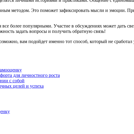
де делятся личными историями и практиками. Общение с едином
ным методом. Это поможет зафиксировать мысли и эмоции. При э
все более популярными. Участие в обсуждениях может дать све
ожность задать вопросы и получить обратную связь!
озможно, вам подойдет именно тот способ, который не сработал
самооценку
форта для личностного роста
нии с собой
чных целей и успеха
ценку