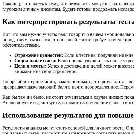
Наконец, готовьтесь к тому, что результаты могут вызвать не
глубоким личным инсайтам. Будьте готовы продолжать исследова
Как интерпретировать результаты теста
Вот что вам нужно учесть: балл говорит о вашем эмоционально
повод задуматься о том, что в вашей жизни требует изменения.
обстоятельствами.
Отражение ценностей:
Если в тесте вы получили низкие
Социальные связи:
Если оценка улучшилась после укреп
Цели и мечты:
Успех в достижении целей может внести я
внимание на свои стремления.
Говоря об интерпретации, важно понимать, что результаты – ли
превращает даже высокий балл в нечто неопределенное. Перем
Как бы там ни было, не стоит отчаиваться в случае низких по
Анализируйте и действуйте, и помните: изменение вашего вос
Использование результатов для повыше
Результаты анализа могут стать основой для личного роста. Оп
социальных сетей, рассмотрите возможность сократить время, 