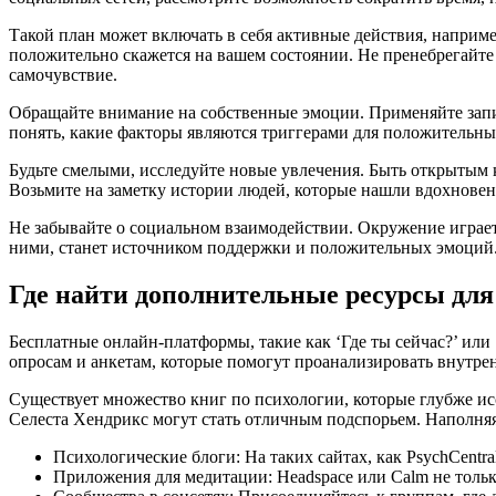
Такой план может включать в себя активные действия, наприме
положительно скажется на вашем состоянии. Не пренебрегайте
самочувствие.
Обращайте внимание на собственные эмоции. Применяйте запи
понять, какие факторы являются триггерами для положительных
Будьте смелыми, исследуйте новые увлечения. Быть открытым к
Возьмите на заметку истории людей, которые нашли вдохновен
Не забывайте о социальном взаимодействии. Окружение играет
ними, станет источником поддержки и положительных эмоций. К
Где найти дополнительные ресурсы для
Бесплатные онлайн-платформы, такие как ‘Где ты сейчас?’ ил
опросам и анкетам, которые помогут проанализировать внутре
Существует множество книг по психологии, которые глубже и
Селеста Хендрикс могут стать отличным подспорьем. Наполняя
Психологические блоги: На таких сайтах, как PsychCentra
Приложения для медитации: Headspace или Calm не тольк