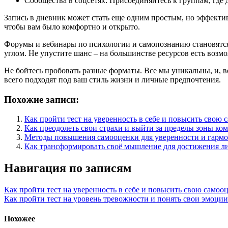
Сообщества в соцсетях: Присоединяйтесь к группам, г
Запись в дневник может стать еще одним простым, но эффектив
чтобы вам было комфортно и открыто.
Форумы и вебинары по психологии и самопознанию становятся 
углом. Не упустите шанс – на большинстве ресурсов есть возм
Не бойтесь пробовать разные форматы. Все мы уникальны, и, в
всего подходят под ваш стиль жизни и личные предпочтения.
Похожие записи:
Как пройти тест на уверенность в себе и повысить свою 
Как преодолеть свои страхи и выйти за пределы зоны ком
Методы повышения самооценки для уверенности и гармо
Как трансформировать своё мышление для достижения ли
Навигация по записям
Как пройти тест на уверенность в себе и повысить свою самоо
Как пройти тест на уровень тревожности и понять свои эмоции
Похожее