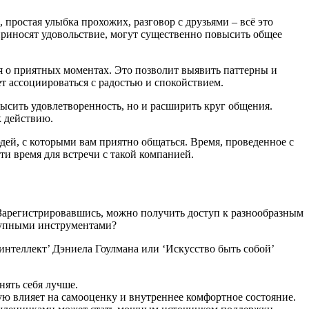
простая улыбка прохожих, разговор с друзьями – всё это
риносят удовольствие, могут существенно повысить общее
 о приятных моментах. Это позволит выявить паттерны и
т ассоциироваться с радостью и спокойствием.
высить удовлетворенность, но и расширить круг общения.
к действию.
ей, с которыми вам приятно общаться. Время, проведенное с
и время для встречи с такой компанией.
 Зарегистрировавшись, можно получить доступ к разнообразным
ступными инструментами?
нтеллект’ Дэниела Гоулмана или ‘Искусство быть собой’
нять себя лучше.
ую влияет на самооценку и внутреннее комфортное состояние.