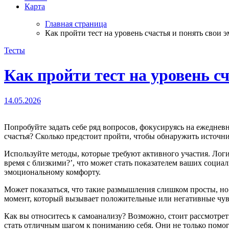
Карта
Главная страница
Как пройти тест на уровень счастья и понять свои 
Тесты
Как пройти тест на уровень с
14.05.2026
Попробуйте задать себе ряд вопросов, фокусируясь на ежедневных моментах радости и неудовлетворенности. Например, подумайте, сколько из прошедших дней вы провели в состоянии
счастья? Сколько предстоит пройти, чтобы обнаружить источни
Используйте методы, которые требуют активного участия. Лог
время с близкими?’, что может стать показателем ваших социал
эмоциональному комфорту.
Может показаться, что такие размышления слишком просты, но
момент, который вызывает положительные или негативные чувс
Как вы относитесь к самоанализу? Возможно, стоит рассмотре
стать отличным шагом к пониманию себя. Они не только помогу