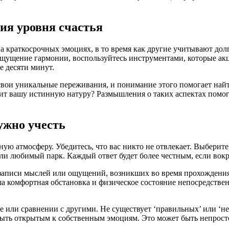
ия уровня счастья
а краткосрочных эмоциях, в то время как другие учитывают дол
ощущение гармонии, воспользуйтесь инструментами, которые ак
е десяти минут.
с свои уникальные переживания, и понимание этого помогает най
азит вашу истинную натуру? Размышления о таких аспектах помо
ужно учесть
ую атмосферу. Убедитесь, что вас никто не отвлекает. Выберите 
ли любимый парк. Каждый ответ будет более честным, если вокр
записи мыслей или ощущений, возникших во время прохождения. 
ша комфортная обстановка и физическое состояние непосредстве
ке или сравнении с другими. Не существует ‘правильных’ или ‘
ыть открытым к собственным эмоциям. Это может быть непросто