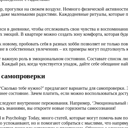
р, прогулки на свежем воздухе. Немного физической активности, 
 даже маленькими радостями. Каждодневные ритуалы, которые п
си в дневнике, чтобы отслеживать свои чувства и воспоминания
 эмоций. В квартире можно создать зону комфорта, которая буде
 новому, пробовать себя в разных хобби позволяет не только по
ие в собственных увлечениях – их примеры могут подтолкнуть 
 важную роль в эмоциональном состоянии. Составьте список люд
аждый раз, когда чувствуется упадок, дайте себе обещание найт
 самопроверки
и ‘Сколько тебе нужно?’ предлагают варианты для самопроверки.
ннее состояние. Зачем платить, если можно воспользоваться до
сследуют внутренние переживания. Например, ‘Эмоциональный и
сь знаниями, вы откроете новые горизонты самосознания!
l и Psychology Today, много статей, которые могут помочь вам по
о успокаивают, но и помогают собраться с мыслями, что напрям