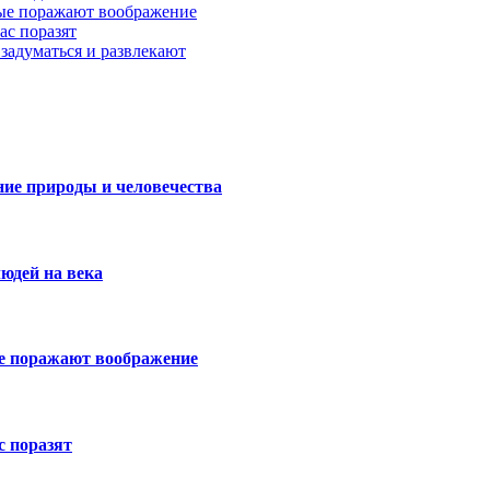
рые поражают воображение
ас поразят
задуматься и развлекают
ие природы и человечества
юдей на века
е поражают воображение
 поразят