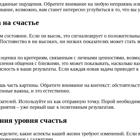
ожиданные ощущения. Обратите внимание на любую неприязнь или
ние, возможно, вам станет интересно углубиться в то, что вы у
 на счастье
м состоянии. Если он высок, это сигнализирует о положительны
 Постоянство в ни высоких, ни низких показателях может стать 
 оценки по критериям, связанным с личными ценностями, возмо
ления общения с близкими, это может показывать, насколько ва
сность в ваши результаты. Если каждая новая задача приводит 
шь часть картины. Обратите внимание на контекст: обстоятельст
енные важны, и это естественно.
казателей. Используйте их как отправную точку. Порой необход
приятия – уже первый шаг к позитивным результатам.
ния уровня счастья
ределите, какие аспекты вашей жизни требуют изменений. Если в
проведенное с гаджетами.