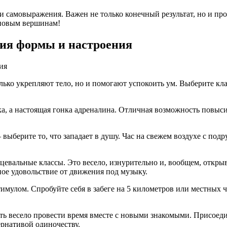
 и самовыражения. Важен не только конечный результат, но и пр
 новым вершинам!
ия формы и настроения
лько укрепляют тело, но и помогают успокоить ум. Выберите кла
а, а настоящая гонка адреналина. Отличная возможность повыси
– выберите то, что западает в душу. Час на свежем воздухе с по
цевальные классы. Это весело, изнурительно и, вообщем, открыв
ное удовольствие от движения под музыку.
имулом. Спробуйте себя в забеге на 5 километров или местных 
сть весело провести время вместе с новыми знакомыми. Присоеди
рнативой одиночеству.