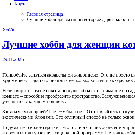
Карта
Главная страница
Лучшие хобби для женщин которые дарят радость и
Хобби
Лучшие хобби для женщин кот
29.11.2025
Попробуйте заняться акварельной живописью. Это не просто рисование – это способ отдохнуть и выразить свои эмоции. А какие яркие цвета могут возникнуть на бумаге! Не нужно быть
художником – достаточно взять несколько кистей и акварельных
Если творить вам не совсем по душе, обратите внимание на с
комнате – способны преобразить пространство. Заслуживающая 
улучшится с каждым поливом.
Заняться кулинарией? Почему бы и нет! Отправляйтесь на кул
экзотическими блюдами. Это отличный способ не только освои
Подумайте о волонтерстве – это отличный способ делать мир л
животных или участие в социальной программе. Не только обо