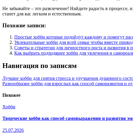
Не забывайте – это развлечение! Найдите радость в процессе, 
станет для вас легким и естественным.
Похожие записи:
Простые хобби которые подойдут каждому и помогут расс
Увлекательные хобби для всей семьи чтобы вместе провод
Советы и стратегии для личностного роста и развития в
Как выбрать подходящее хобби для увлечения и самореал
Навигация по записям
Лучшие хобби для снятия стресса и улучшения душевного сост
Разнообразие хобби для взрослых как способ саморазвития и о
Похожее
Хобби
Творческие хобби как способ самовыражения и развития э
25.07.2026