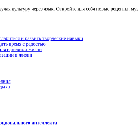
изучая культуру через язык. Откройте для себя новые рецепты, 
лабиться и развить творческие навыки
ить время с радостью
 повседневной жизни
изации в жизни
ояния
тдыха
моционального интеллекта