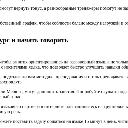
омогут вернуть тонус, а разнообразные тренажеры помогут не за
обственный график, чтобы соблюсти баланс между нагрузкой и о
урс и начать говорить
чтобы занятия ориентировались на разговорный язык, а не толь
ия с носителями языка, что позволяет быстро улучшить навыки об
 подходит ли вам методика преподавания и стиль преподавателя.
дохновлять.
или Memrise, могут дополнить занятия. Попробуйте слушать подк
рный запас.
 языкового партнера в интернете или запишитесь на групповое з
ивую речь.
ожете поставить задачу общаться на языке 15 минут в день, чит