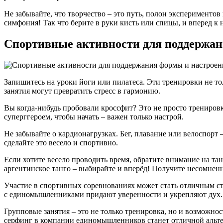
Не забывайте, что творчество – это путь, полон экспериментов
симфония! Так что берите в руки кисть или спицы, и вперед к
Спортивные активности для поддержан
Запишитесь на уроки йоги или пилатеса. Эти тренировки не то
занятия могут превратить стресс в гармонию.
Вы когда-нибудь пробовали кроссфит? Это не просто тренировк
суперггероем, чтобы начать – важен только настрой.
Не забывайте о кардионагрузках. Бег, плавание или велоспорт 
сделайте это весело и спортивно.
Если хотите весело проводить время, обратите внимание на тан
аргентинское танго – выбирайте и вперёд! Получите несомнен
Участие в спортивных соревнованиях может стать отличным ст
с единомышленниками придают уверенности и укрепляют дух.
Групповые занятия – это не только тренировка, но и возможно
серфинг в компании единомышленников станет отличной альте