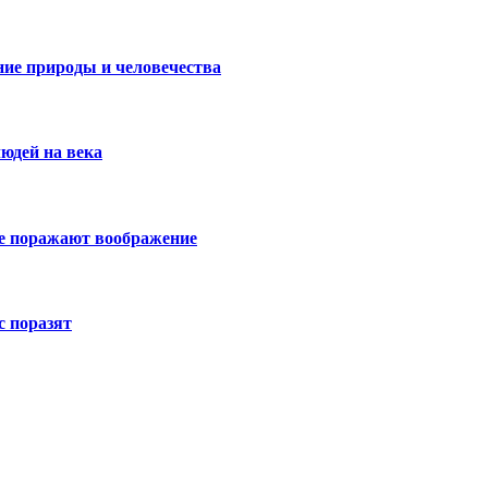
ие природы и человечества
юдей на века
е поражают воображение
 поразят