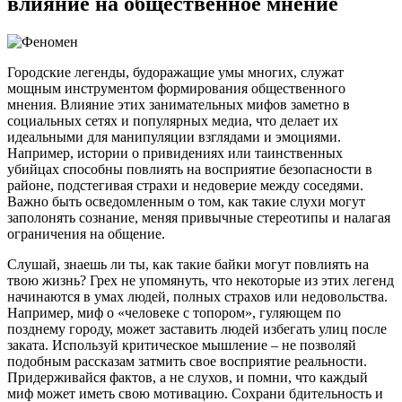
влияние на общественное мнение
Городские легенды, будоражащие умы многих, служат
мощным инструментом формирования общественного
мнения. Влияние этих занимательных мифов заметно в
социальных сетях и популярных медиа, что делает их
идеальными для манипуляции взглядами и эмоциями.
Например, истории о привидениях или таинственных
убийцах способны повлиять на восприятие безопасности в
районе, подстегивая страхи и недоверие между соседями.
Важно быть осведомленным о том, как такие слухи могут
заполонять сознание, меняя привычные стереотипы и налагая
ограничения на общение.
Слушай, знаешь ли ты, как такие байки могут повлиять на
твою жизнь? Грех не упомянуть, что некоторые из этих легенд
начинаются в умах людей, полных страхов или недовольства.
Например, миф о «человеке с топором», гуляющем по
позднему городу, может заставить людей избегать улиц после
заката. Используй критическое мышление – не позволяй
подобным рассказам затмить свое восприятие реальности.
Придерживайся фактов, а не слухов, и помни, что каждый
миф может иметь свою мотивацию. Сохрани бдительность и