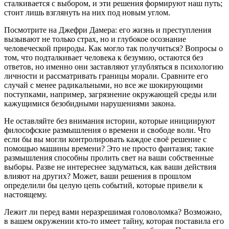
сталкивается с выбором, и эти решения формируют наш путь;
стоит лишь взглянуть на них под новым углом.
Посмотрите на Джефри Дамера: его жизнь и преступления
вызывают не только страх, но и глубокое осознание
человеческой природы. Как могло так получиться? Вопросы о
том, что подталкивает человека к безумию, остаются без
ответов, но именно они заставляют углубляться в психологию
личности и рассматривать границы морали. Сравните его
случай с менее радикальными, но все же шокирующими
поступками, например, загрязнение окружающей среды или
кажущимися безобидными нарушениями закона.
Не оставляйте без внимания истории, которые инициируют
философские размышления о времени и свободе воли. Что
если бы вы могли контролировать каждое своё решение с
помощью машины времени? Это не просто фантазия; такие
размышления способны пролить свет на ваши собственные
выборы. Разве не интереснее задуматься, как ваши действия
влияют на других? Может, ваши решения в прошлом
определили бы целую цепь событий, которые привели к
настоящему.
Лежит ли перед вами неразрешимая головоломка? Возможно,
в вашем окружении кто-то имеет тайну, которая поставила его