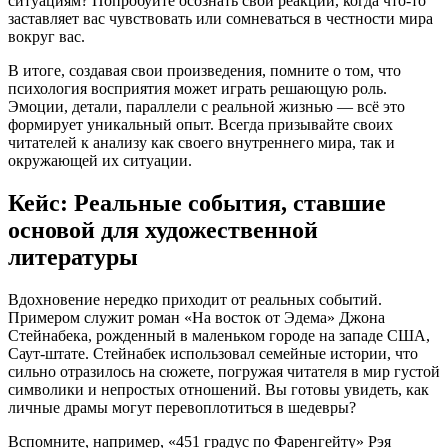
ситуациям? Попробуйте осознать свои реакции, когда что-то
заставляет вас чувствовать или сомневаться в честности мира
вокруг вас.
В итоге, создавая свои произведения, помните о том, что
психология восприятия может играть решающую роль.
Эмоции, детали, параллели с реальной жизнью — всё это
формирует уникальный опыт. Всегда призывайте своих
читателей к анализу как своего внутреннего мира, так и
окружающей их ситуации.
Кейс: Реальные события, ставшие
основой для художественной
литературы
Вдохновение нередко приходит от реальных событий.
Примером служит роман «На восток от Эдема» Джона
Стейнабека, рожденный в маленьком городе на западе США,
Саут-штате. Стейнабек использовал семейные истории, что
сильно отразилось на сюжете, погружая читателя в мир густой
символики и непростых отношений. Вы готовы увидеть, как
личные драмы могут перевоплотиться в шедевры?
Вспомните, например, «451 градус по Фаренгейту» Рэя