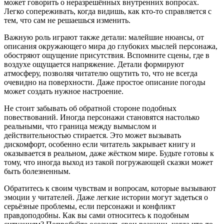
может говорить о неразрешённых внутренних вопросах.
Легко сопереживать, когда видишь, как кто-то справляется с
тем, что сам не решаешься изменить.
Важную роль играют также детали: малейшие нюансы, от
описания окружающего мира до глубоких мыслей персонажа,
обостряют ощущение присутствия. Вспомните сцены, где в
воздухе ощущается напряжение. Детали формируют
атмосферу, позволяя читателю ощутить то, что не всегда
очевидно на поверхности. Даже простое описание погоды
может создать нужное настроение.
Не стоит забывать об обратной стороне подобных
повествований. Иногда персонажи становятся настолько
реальными, что граница между вымыслом и
действительностью стирается. Это может вызывать
дискомфорт, особенно если читатель закрывает книгу и
оказывается в реальном, даже жёстком мире. Будьте готовы к
тому, что иногда выход из такой погружающей сказки может
быть болезненным.
Обратитесь к своим чувствам и вопросам, которые вызывают
эмоции у читателей. Даже легкие истории могут задеться о
серьёзные проблемы, если персонажи и конфликт
правдоподобны. Как вы сами относитесь к подобным