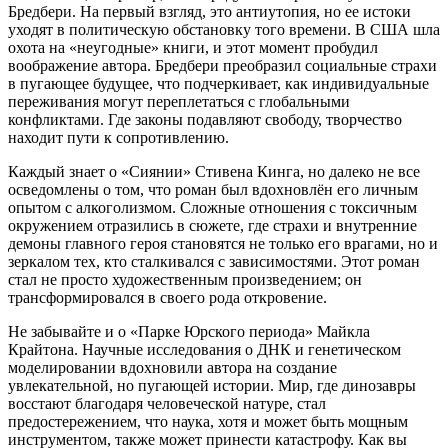
Бредбери. На первый взгляд, это антиутопия, но ее истоки
уходят в политическую обстановку того времени. В США шла
охота на «неугодные» книги, и этот момент пробудил
воображение автора. Бредбери преобразил социальные страхи
в пугающее будущее, что подчеркивает, как индивидуальные
переживания могут переплетаться с глобальными
конфликтами. Где законы подавляют свободу, творчество
находит пути к сопротивлению.
Каждый знает о «Сиянии» Стивена Кинга, но далеко не все
осведомлены о том, что роман был вдохновлён его личным
опытом с алкоголизмом. Сложные отношения с токсичным
окружением отразились в сюжете, где страхи и внутренние
демоны главного героя становятся не только его врагами, но и
зеркалом тех, кто сталкивался с зависимостями. Этот роман
стал не просто художественным произведением; он
трансформировался в своего рода откровение.
Не забывайте и о «Парке Юрского периода» Майкла
Крайтона. Научные исследования о ДНК и генетическом
моделировании вдохновили автора на создание
увлекательной, но пугающей истории. Мир, где динозавры
восстают благодаря человеческой натуре, стал
предостережением, что наука, хотя и может быть мощным
инструментом, также может принести катастрофу. Как вы