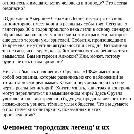
относитесь к вмешательству человека в природу? Это всегда
безопасно?
«Однажды в Америке» Серджио Леоне, несмотря на свою
киноисторию, имеет корни в реальных событиях. Легенды о
гангстерах 30-х годов прошлого века легли в основу сценария,
обрисовав жизнь преступного мира теми красками, которые
еще долго терзали умы зрителей. События, произошедшие в
те времена, не утратили актуальности и сегодня. Вспоминая
такие саги, исследуем, как действительность переплетается с
вымыслом. Вам интересен Алкокон? Или, может, потому
будете читать о том времени?
Нельзя забывать о творениях Оруэлла. «1984» имеет под
собой основания, которые развились из его наблюдений за
тоталитарными режимами. Каждый персонаж носит в себе
черты реальных историй. Хотите узнать, как страх и контроль
могут переплетаться в вымышленном мире? Здесь Оруэлл
увековечивал свои тревоги о будущем, предоставляя читателю
возможность увидеть тёмные углы общества. Что вы думаете
о политических олигархиях, показанных в этих
произведениях?
Феномен ‘городских легенд’ и их